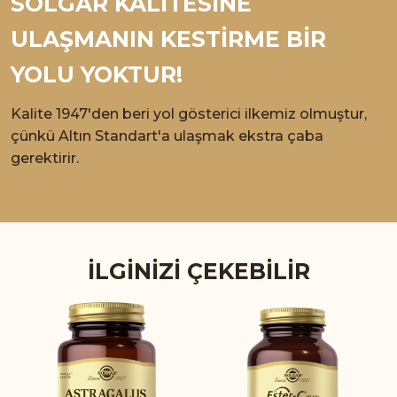
SOLGAR KALİTESİNE
ULAŞMANIN KESTİRME BİR
YOLU YOKTUR!
Kalite 1947'den beri yol gösterici ilkemiz olmuştur,
çünkü Altın Standart'a ulaşmak ekstra çaba
gerektirir.
İLGINIZI ÇEKEBILIR