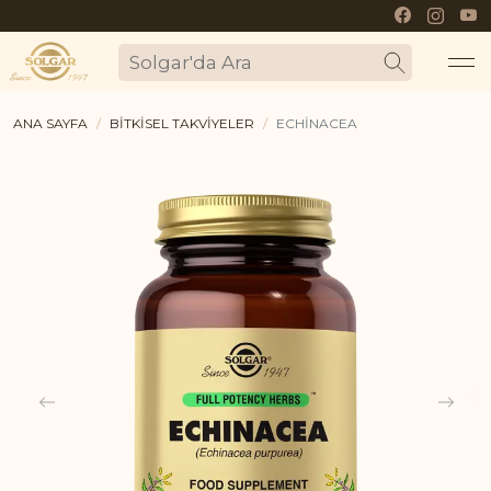
Mo
SOLGAR'DA
ARA
ANA SAYFA
BITKISEL TAKVIYELER
ECHINACEA
me
bu