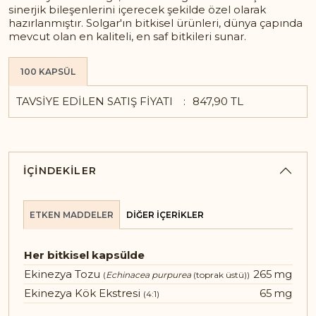
sinerjik bileşenlerini içerecek şekilde özel olarak
hazırlanmıştır. Solgar'ın bitkisel ürünleri, dünya çapında
mevcut olan en kaliteli, en saf bitkileri sunar.
100 KAPSÜL
TAVSIYE EDILEN SATIŞ FIYATI
847,90 TL
İÇINDEKILER
ETKEN MADDELER
DIĞER İÇERIKLER
Her bitkisel kapsülde
Ekinezya Tozu
265
mg
(
Echinacea purpurea
(toprak üstü))
Ekinezya Kök Ekstresi
65
mg
(4:1)