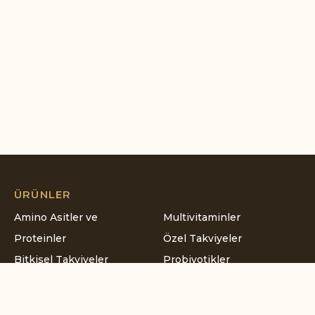
ÜRÜNLER
Amino Asitler ve
Multivitaminler
Proteinler
Özel Takviyeler
Bitkisel Takviyeler
Probiyotikler
Çocuk Ürünleri
Vitaminler
Esansiyel Yağ Asitleri
B Vitaminleri