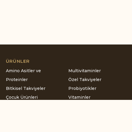
ÜRÜNLER
Amino Asitler ve
Multivitaminler
Proteinler
Özel Takviyeler
Bitkisel Takviyeler
Probiyotikler
Çocuk Ürünleri
Vitaminler
Esansiyel Yağ Asitleri
B Vitaminleri
Kalsiyum Grubu
C Vitaminleri
Koenzim Q-10
D Vitaminleri