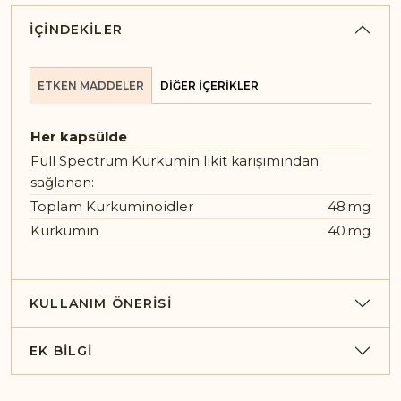
İÇINDEKILER
ETKEN MADDELER
DIĞER İÇERIKLER
Her kapsülde
Full Spectrum Kurkumin likit karışımından
sağlanan:
Toplam Kurkuminoidler
48
mg
Kurkumin
40
mg
KULLANIM ÖNERISI
EK BILGI