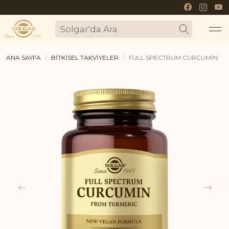
Mo
SOLGAR'DA
ARA
ANA SAYFA
BITKISEL TAKVIYELER
FULL SPECTRUM CURCUMIN
me
bu