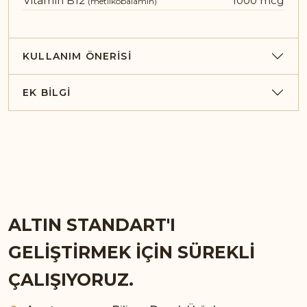
Vitamin B12
1000 mcg
(metilkobalamin)
KULLANIM ÖNERISI
EK BILGI
ALTIN STANDART'I
GELİŞTİRMEK İÇİN SÜREKLİ
ÇALIŞIYORUZ.