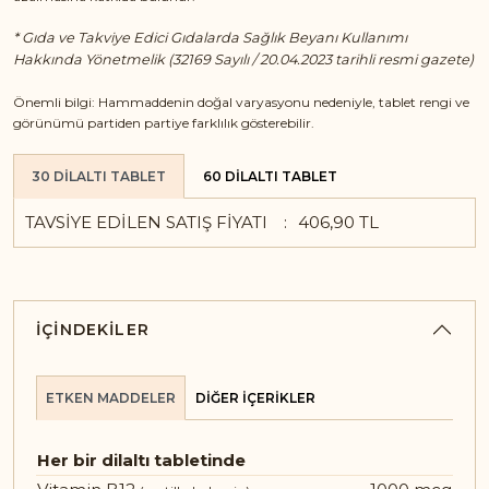
* Gıda ve Takviye Edici Gıdalarda Sağlık Beyanı Kullanımı
Hakkında Yönetmelik (32169 Sayılı / 20.04.2023 tarihli resmi gazete)
Önemli bilgi: Hammaddenin doğal varyasyonu nedeniyle, tablet rengi ve
görünümü partiden partiye farklılık gösterebilir.
30 DILALTI TABLET
60 DILALTI TABLET
TAVSIYE EDILEN SATIŞ FIYATI
406,90 TL
İÇINDEKILER
ETKEN MADDELER
DIĞER İÇERIKLER
Her bir dilaltı tabletinde