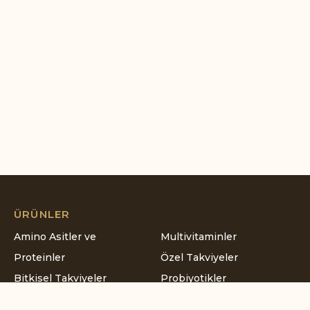
ÜRÜNLER
Amino Asitler ve
Multivitaminler
Proteinler
Özel Takviyeler
Bitkisel Takviyeler
Probiyotikler
Çocuk Ürünleri
Vitaminler