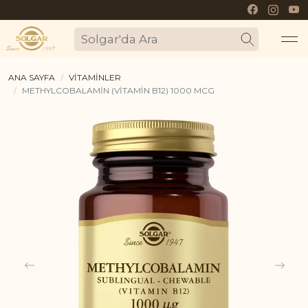
Mo
SOLGAR'DA
ARA
ANA SAYFA
VITAMINLER
me
METHYLCOBALAMIN (VITAMIN B12) 1000 MCG
bu