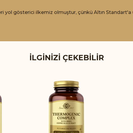
ri yol gösterici ilkemiz olmuştur, çünkü Altın Standart'
İLGINIZI ÇEKEBILIR