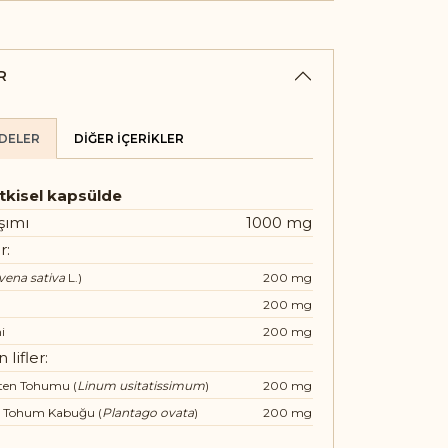
R
DELER
DIĞER İÇERIKLER
bitkisel kapsülde
ışımı
1000 mg
r:
vena sativa
L.)
200 mg
200 mg
i
200 mg
lifler:
en Tohumu (
Linum usitatissimum
)
200 mg
u Tohum Kabuğu (
Plantago ovata
)
200 mg