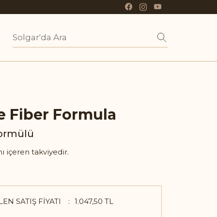
SOLGAR'DA
ARA
e Fiber Formula
Formülü
mı içeren takviyedir.
LEN SATIŞ FIYATI
1.047,50 TL