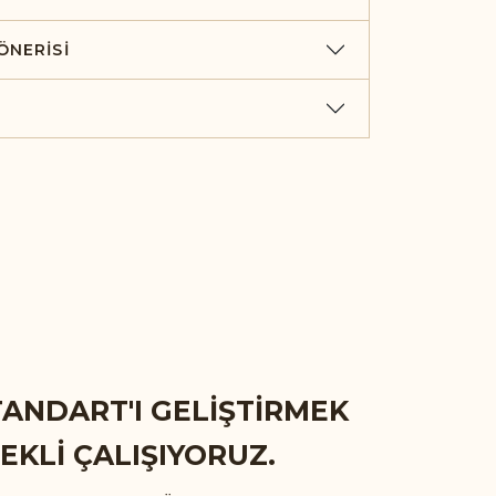
ÖNERISI
TANDART'I
GELİŞTİRMEK
REKLİ ÇALIŞIYORUZ.