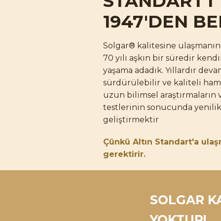
STANDART'I
1947'DEN BE
Solgar® kalitesine ulaşmanın 
70 yılı aşkın bir süredir kendi
yaşama adadık. Yıllardır de
sürdürülebilir ve kaliteli ha
uzun bilimsel araştırmaların v
testlerinin sonucunda yenilik
geliştirmektir
Çünkü
Altın Standart'a
ulaş
gerektirir.
SOLGAR KA
YOKTUR!