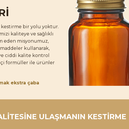
Rİ
kestirme bir yolu yoktur.
mizi kaliteye ve sağlıklı
vam eden misyonumuz,
mmaddeler kullanarak,
e ciddi kalite kontrol
çi formüller ile ürünler
mak ekstra çaba
LİTESİNE ULAŞMANIN KESTİRME 