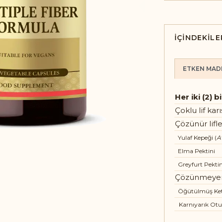
İÇINDEKILE
ETKEN MAD
Her iki (2) 
Çoklu lif kar
Çözünür lifle
Yulaf Kepeği (
A
Elma Pektini
Greyfurt Pektin
Çözünmeyen 
Öğütülmüş Ket
Karnıyarık Ot