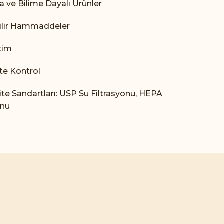
a ve Bilime Dayalı Ürünler
ilir Hammaddeler
tim
ite Kontrol
ite Sandartları: USP Su Filtrasyonu, HEPA
onu