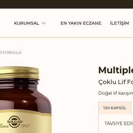
KURUMSAL
EN YAKIN ECZANE
ILETIŞIM
ER FORMULA
Multipl
Çoklu Lif 
Doğal lif karışı
120 KAPSÜL
TAVSIYE EDI