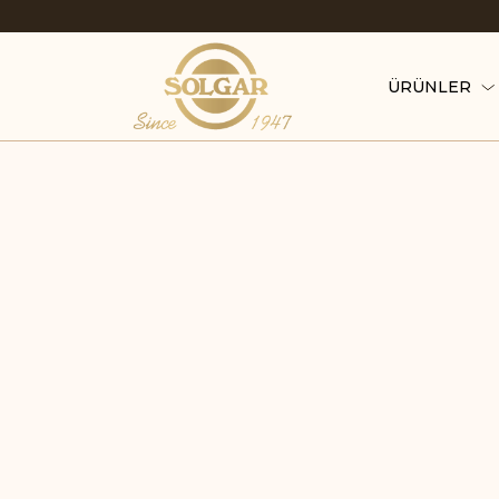
ÜRÜNLER